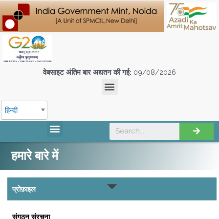
वेबसाइट अंतिम बार अद्यतन की गई:
09/08/2026
हिन्दी
एस पी एम सी आई एल इकाइयों
हमारे बारे में
प्रोफ़ाइल
संगठन संरचना