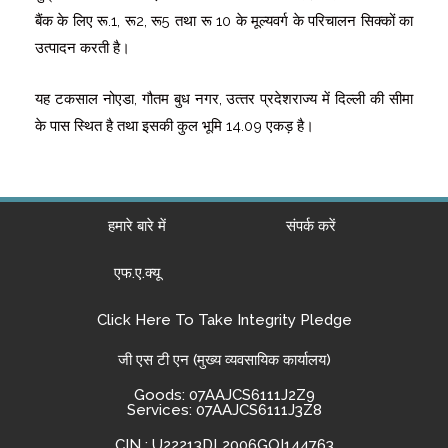
बैंक के लिए रू.1, रू2, रू5 तथा रू 10 के मूल्‍यवर्ग के परिचालन सिक्‍कों का
उत्‍पादन करती है।
यह टकसाल नोएडा, गौतम बुध नगर, उत्‍तर प्रदेशराज्‍य में दिल्‍ली की सीमा
के पास स्थित है तथा इसकी कुल भूमि 14.09 एकड़ है।
हमारे बारे में
संपर्क करें
एफ.ए.क्यू
Click Here To Take Integrity Pledge
जी एस टी एन (मुख्य व्यवसायिक कार्यालय)
Goods: 07AAJCS6111J2Z9
Services: 07AAJCS6111J3Z8
CIN : U22213DL2006GOI144763